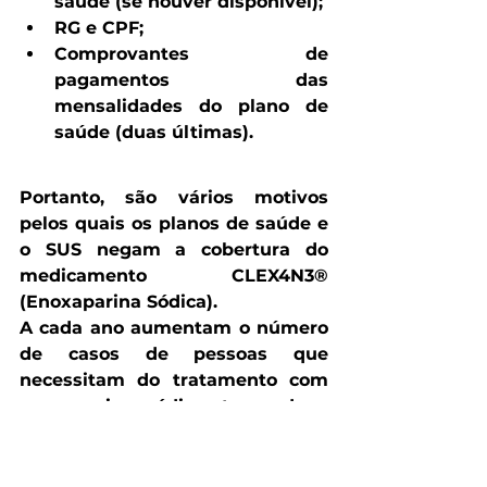
saúde (se houver disponível);
RG e CPF;
Comprovantes de 
pagamentos das 
mensalidades do plano de 
saúde (duas últimas).
Portanto, são vários motivos 
pelos quais os planos de saúde e 
o SUS negam a cobertura do 
medicamento CLEX4N3® 
(Enoxaparina Sódica). 
A cada ano aumentam o número 
de casos de pessoas que 
necessitam do tratamento com 
enoxaparina sódica, tornando o 
medicamento cada vez mais 
essencial. 
Você é uma pessoa iluminada ao 